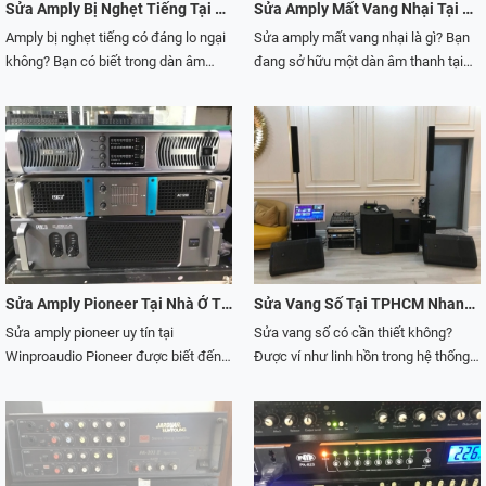
trãi nghiệm . Ngoài việc phục hồi loa
hoc cho chúng ta lý thuyết về vận
Sửa Amply Bị Nghẹt Tiếng Tại TP HCM Giá Rẻ, Hiệu Quả
Sửa Amply Mất Vang Nhại Tại TP HCM Uy Tín, Giá Rẻ
chúng tôi còn nhận sửa chửa , nâng
hành máy móc. Còn kinh nghiệm thì
Amply bị nghẹt tiếng có đáng lo ngại
Sửa amply mất vang nhại là gì? Bạn
cấp , tư vấn mua bán và bảo trì thiết
bạn cần học hỏi và gặp nhiều sự cố
không? Bạn có biết trong dàn âm
đang sở hữu một dàn âm thanh tại
bị nghe nhìn của cá nhân và quý cơ
thì bạn mới có những bài học rút ra
thành của mình thì amply chiếm vai
nhà. Nhưng bạn đã từng gặp rắc rối
quan trường học ...! Nhanh chóng ,
riêng cho mình được. Với đội ngũ
trò như thế nào không? Cách sử
với sự cố amply bị mất echo. Khi
chính xác , chất lượng và uy tín !!!
nhân viên kỹ thuật giàu kinh nghiệm
dụng amply như thế nào để chúng
đang hát hò hay tụ tập với bạn bè, gia
trong việc sửa chữa các thiết bị âm
phát ra tín hiệu chuẩn nhất? Đây
đình mà dàn âm thanh nhà bạn lại
thanh.
chính là những câu hỏi được nhiều
gặp vấn đề. Những lúc như vậy hẳn
khách hàng quan tâm nhất. Nhất là
sẽ làm cho mọi người mất hứng.
khi đinh sắm một dàn âm thanh
Khiến cho cuộc vui bị gián đoạn bởi
karaoke. Amply là một trong những
sự xuất hiện lỗi echo từ amply. Việc
thiết bị âm thanh được giới trẻ sử
các thiết bị điện tử hư hỏng là điều
dụng rất nhiều. Trong những bữa tiệc
hết sức bình thường mà hầu như ai
Sửa Amply Pioneer Tại Nhà Ở TPHCM
Sửa Vang Số Tại TPHCM Nhanh Chóng và Hiệu Quả
hay những bữa liên hoan để âm
sử dụng cũng gặp phải. Vấn đề
Sửa amply pioneer uy tín tại
Sửa vang số có cần thiết không?
thanh phát ra tốt nhất và sống động
amply bị mất vang nhại hay còn có
Winproaudio Pioneer được biết đến
Được ví như linh hồn trong hệ thống
thì không thể thiếu chiếc amply “xịn
tên gọi khác là sửa amply mất echo.
là công ty chuyên sản xuất về thiết bị
âm thanh. Vang số đảm bảo mang
sò” được đâu nhé. Nhưng khi chúng
Vậy khi gặp sự cố này thì chúng ta
âm thanh đến từ Nhật Bản. Sở hữu
đến chất lượng âm thanh tốt nhất
ta sử dụng trong một thời gian dài thì
nên làm gì để khắc phục sự cố một
bộ sưu tập đầy màu sắc với nhiều
trong bộ dàn. Tuy nhiên, để vang số
sẽ xuất hiện những sự cố. Bài viết
cách tốt nhất. Bài viết này sẽ được
dòng sản phẩm khác nhau. Trong đó,
hoạt động tốt nhất chắn hẳn không
này Winproaudio muốn chia sẻ đến
Chánh Huy Audio chia sẻ những kiến
amply Pioneer là thuộc một trong số
thể thiếu cục đẩy công suất. Đây