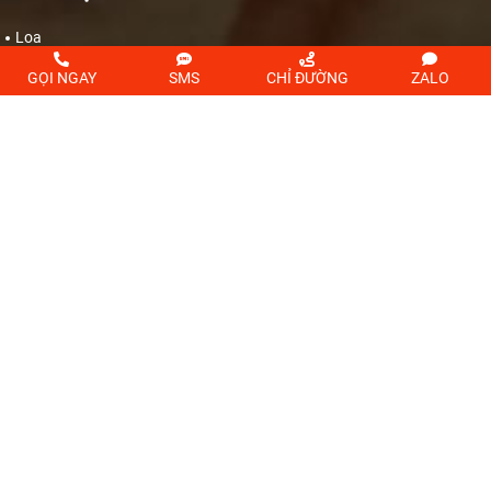
Loa
Mixer
GỌI NGAY
SMS
CHỈ ĐƯỜNG
ZALO
Micro
Power
Bộ xử lý tín hiệu
CÂU HỎI GÓP Ý