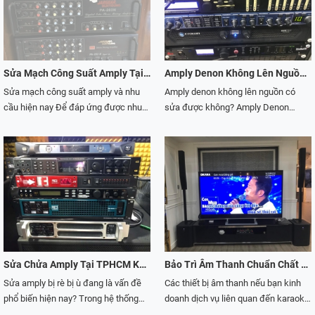
các bạn những nguyên nhân và cách
thức mà Chánh Huy Audio biết cho
sản phẩm về thiết bị âm thanh hoàn
được xem là một cặp đôi hoàn hảo
khắc phục khi amply bị nghẹt tiếng.
người sử dụng. Biết được những
hảo không thể bỏ qua. Tuy nhiên, khi
cho bộ dàn âm thanh chuyên nghiệp.
Cùng Winproaudio khám phá ngay
nguyên nhân dẫn đến tình trạng đó
sử dụng trong khoảng thời gian dài
Trong quá trình sử dụng lâu dài, sẽ
thôi nào!
và cách sửa amply mất vang nhại.
chắc hẳn sẽ không tránh khỏi sự hư
xảy ra tình trạng hư hỏng thiết bị. Vậy
Cùng theo dõi thông tin qua bài viết
hỏng. Và việc sửa amply pioneer là
cách sửa vang số như thế nào mang
Sửa Mạch Công Suất Amply Tại TPHCM Uy Tín, Hiệu Quả
Amply Denon Không Lên Nguồn Và Cách Sửa Hiệu Quả
này nhé!
điều rất cần thiết. Hãy cùng Chánh
đến hiệu quả nhất? Hãy cùng Chánh
Sửa mạch công suất amply và nhu
Amply denon không lên nguồn có
Huy Audio– công ty hoạt động chính
Huy Audio tìm hiểu về cách sửa chữa
cầu hiện nay Để đáp ứng được nhu
sửa được không? Amply Denon
trong lĩnh vực về âm thanh, ánh sáng,
vang số theo thông tin dưới đây.
cầu của con người hiện nay về
được đánh giá là một trong những
sẽ giúp tìm hiểu về những lỗi amply
thưởng thức âm nhạc. Do đó mà nền
dòng amply nghe nhạc hay nhất hiện
pioneer hay thường gặp và cách sửa
âm nhạc ở nước ta đang ngày càng
nay. Sau nhiều năm hoạt động và
chữa theo thông tin dưới đây.
phát triển. Việc phát triển nền âm
phát triển, amply denon đã có mặt
nhạc này nhằm phục vụ việc thư giãn
trên thế giới và trong đó có Việt Nam.
và giải trí cho con người. Bạn sẽ cảm
Tuy nhiên, sau một khoảng thời gian
thấy thế nào khi mà chiếc amply của
sử dụng nhất định, chắc chắn thiết bị
bạn bị hỏng? Chắc hẳn sẽ rất là khó
sẽ xảy ra tình trạng hư hỏng và lỗi
chịu đúng không?Thiết bị amply
thường gặp là amply denon không
được biết đến là một thiết bị được sử
lên nguồn. Hãy cùng Chánh Huy
Sửa Chửa Amply Tại TPHCM Khi Bị Rè, Bị Ù
Bảo Trì Âm Thanh Chuẩn Chất Lượng Tại Trung Tâm Chánh Huy
dụng để phục vụ cho âm nhạc. Nếu
Audio– là công ty hoạt động chính
Sửa amply bị rè bị ù đang là vấn đề
Các thiết bị âm thanh nếu bạn kinh
amply của bạn có đang gặp vấn đề
trong lĩnh vực về âm thanh và ánh
phổ biến hiện nay? Trong hệ thống
doanh dịch vụ liên quan đến karaoke,
thì thật đáng tiếc. Nhưng bạn cần
sáng, tìm hiểu về những dấu hiệu
âm thanh, mỗi thiết bị sẽ giữ vai trò
phòng trà, phòng thu âm,… Âm thanh