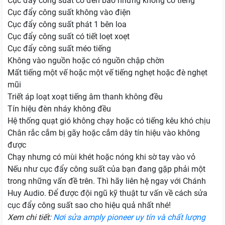
Cục đẩy công suất có đèn báo nhưng không có tiếng
Cục đẩy công suất không vào điện
Cục đẩy công suất phát 1 bên loa
Cục đẩy công suất có tiết loẹt xoẹt
Cục đẩy công suất méo tiếng
Không vào nguồn hoặc có nguồn chập chờn
Mất tiếng một vế hoặc một vế tiếng nghẹt hoặc đè nghẹt
mũi
Triết áp loạt xoạt tiếng âm thanh không đều
Tín hiệu đèn nháy không đều
Hệ thống quạt gió không chạy hoặc có tiếng kêu khó chịu
Chân rắc cắm bị gãy hoặc cắm dây tín hiệu vào không
được
Chạy nhưng có mùi khét hoặc nóng khi sờ tay vào vỏ
Nếu như cục đẩy công suất của bạn đang gặp phải một
trong những vấn đề trên. Thì hãy liên hệ ngay với Chánh
Huy Audio. Để được đội ngũ kỹ thuật tư vấn về cách sửa
cục đẩy công suất sao cho hiệu quả nhất nhé!
Xem chi tiết:
Nơi sửa amply pioneer uy tín và chất lượng