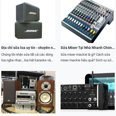
suất như Crown, Crest Audio, Korah,
Yamaha, JD… Với đội ngũ kỹ thuật
sửa chữa nhiều năm kinh nghiệm
trong nghề, được khách hàng đánh
giá rất cao về trình độ cũng như các
linh kiện thay thế hiện đại. Chúng tôi
chuyên nhận sửa cục đẩy công suất
bãi, cục đẩy mỹ, cục đẩy nội địa, cục
đẩy karaoke với giá rẻ, tiết kiệm chi
Địa chỉ sửa loa uy tín - chuyên nghiệp tại TP.HCM
Sửa Mixer Tại Nhà Nhanh Chóng, Hiệu Quả
phí. Liên hệ Hotline 0903601743 để
Chúng tôi nhận sửa tất cả các dòng
Sửa mixer mackie là gì? Cách sửa
được tư vấn tốt nhất.
loa nghe nhạc , loa hát karaoke và
mixer mackie hiệu quả? Dịch vụ sửa
loa chuyên làm ca nhạc sân khấu
chữa âm thanh đang ngày càng
nhanh chóng , chính xác và giá cả
được mở rộng bởi nhu cầu của khách
luôn luôn hợp lý . Bởi vì chúng tôi luôn
hàng ngày càng tăng. Công việc này
luôn hiểu quý Khách cần gì trong hệ
không giống như bán hàng mà chúng
thống âm thanh của mình Với quá
đòi hỏi sự am hiểu,đam mê. Đặc biệt
trình hoạt động nhiều năm trong lĩnh
phải có kinh nghiệm trong ngành
vực âm thanh và ánh sáng chuyên
dịch vụ sửa chữa âm thanh này. Để
nghiệp cam kết quý khách sẽ hài
có thể xử lý được tất cả các trường
lòng với những gì mà quý khách sẽ
hợp mà khách hàng gặp phải. Trường