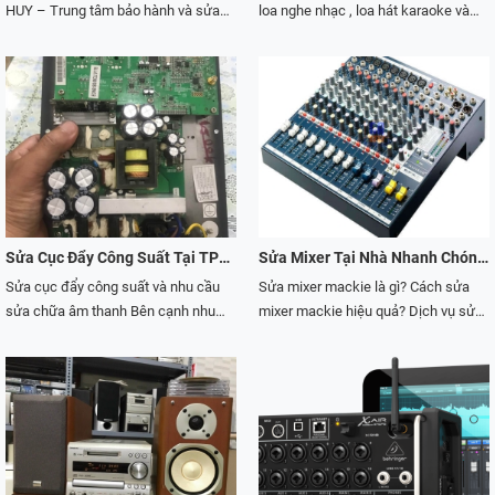
HUY – Trung tâm bảo hành và sửa
loa nghe nhạc , loa hát karaoke và
chữa tất cả các dòng cục đẩy công
loa chuyên làm ca nhạc sân khấu
suất như Crown, Crest Audio, Korah,
nhanh chóng , chính xác và giá cả
Yamaha, JD… Với đội ngũ kỹ thuật
luôn luôn hợp lý . Bởi vì chúng tôi luôn
sửa chữa nhiều năm kinh nghiệm
luôn hiểu quý Khách cần gì trong hệ
trong nghề, được khách hàng đánh
thống âm thanh của mình Với quá
giá rất cao về trình độ cũng như các
trình hoạt động nhiều năm trong lĩnh
linh kiện thay thế hiện đại. Chúng tôi
vực âm thanh và ánh sáng chuyên
chuyên nhận sửa cục đẩy công suất
nghiệp cam kết quý khách sẽ hài
bãi, cục đẩy mỹ, cục đẩy nội địa, cục
lòng với những gì mà quý khách sẽ
đẩy karaoke với giá rẻ, tiết kiệm chi
trãi nghiệm . Ngoài việc phục hồi loa
Sửa Cục Đẩy Công Suất Tại TPHCM Uy Tín
Sửa Mixer Tại Nhà Nhanh Chóng, Hiệu Quả
phí. Liên hệ Hotline 0903601743 để
chúng tôi còn nhận sửa chửa , nâng
Sửa cục đẩy công suất và nhu cầu
Sửa mixer mackie là gì? Cách sửa
được tư vấn tốt nhất.
cấp , tư vấn mua bán và bảo trì thiết
sửa chữa âm thanh Bên cạnh nhu
mixer mackie hiệu quả? Dịch vụ sửa
bị nghe nhìn của cá nhân và quý cơ
cầu sử dụng các thiết bị âm thanh
chữa âm thanh đang ngày càng
quan trường học ...! Nhanh chóng ,
hiện đại ngày càng lớn hiện nay. Thì
được mở rộng bởi nhu cầu của khách
chính xác , chất lượng và uy tín !!!
các đơn vị cung cấp dịch vụ sửa
hàng ngày càng tăng. Công việc này
chữa thiết bị âm thanh cũng ra đời
không giống như bán hàng mà chúng
để đáp ứng những yêu cầu của
đòi hỏi sự am hiểu,đam mê. Đặc biệt
khách hàng. Có nhiều đơn vị cung
phải có kinh nghiệm trong ngành
cấp dịch vụ sửa chữa các thiết bị âm
dịch vụ sửa chữa âm thanh này. Để