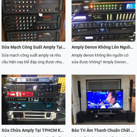
sẽ xuất hiện những sự cố. Bài viết
cách tốt nhất. Bài viết này sẽ được
dòng sản phẩm khác nhau. Trong đó,
hoạt động tốt nhất chắn hẳn không
này Winproaudio muốn chia sẻ đến
Chánh Huy Audio chia sẻ những kiến
amply Pioneer là thuộc một trong số
thể thiếu cục đẩy công suất. Đây
các bạn những nguyên nhân và cách
thức mà Chánh Huy Audio biết cho
sản phẩm về thiết bị âm thanh hoàn
được xem là một cặp đôi hoàn hảo
khắc phục khi amply bị nghẹt tiếng.
người sử dụng. Biết được những
hảo không thể bỏ qua. Tuy nhiên, khi
cho bộ dàn âm thanh chuyên nghiệp.
Cùng Winproaudio khám phá ngay
nguyên nhân dẫn đến tình trạng đó
sử dụng trong khoảng thời gian dài
Trong quá trình sử dụng lâu dài, sẽ
thôi nào!
và cách sửa amply mất vang nhại.
chắc hẳn sẽ không tránh khỏi sự hư
xảy ra tình trạng hư hỏng thiết bị. Vậy
Cùng theo dõi thông tin qua bài viết
hỏng. Và việc sửa amply pioneer là
cách sửa vang số như thế nào mang
Sửa Mạch Công Suất Amply Tại TPHCM Uy Tín, Hiệu Quả
Amply Denon Không Lên Nguồn Và Cách Sửa Hiệu Quả
này nhé!
điều rất cần thiết. Hãy cùng Chánh
đến hiệu quả nhất? Hãy cùng Chánh
Sửa mạch công suất amply và nhu
Amply denon không lên nguồn có
Huy Audio– công ty hoạt động chính
Huy Audio tìm hiểu về cách sửa chữa
cầu hiện nay Để đáp ứng được nhu
sửa được không? Amply Denon
trong lĩnh vực về âm thanh, ánh sáng,
vang số theo thông tin dưới đây.
cầu của con người hiện nay về
được đánh giá là một trong những
sẽ giúp tìm hiểu về những lỗi amply
thưởng thức âm nhạc. Do đó mà nền
dòng amply nghe nhạc hay nhất hiện
pioneer hay thường gặp và cách sửa
âm nhạc ở nước ta đang ngày càng
nay. Sau nhiều năm hoạt động và
chữa theo thông tin dưới đây.
phát triển. Việc phát triển nền âm
phát triển, amply denon đã có mặt
nhạc này nhằm phục vụ việc thư giãn
trên thế giới và trong đó có Việt Nam.
và giải trí cho con người. Bạn sẽ cảm
Tuy nhiên, sau một khoảng thời gian
thấy thế nào khi mà chiếc amply của
sử dụng nhất định, chắc chắn thiết bị
bạn bị hỏng? Chắc hẳn sẽ rất là khó
sẽ xảy ra tình trạng hư hỏng và lỗi
chịu đúng không?Thiết bị amply
thường gặp là amply denon không
được biết đến là một thiết bị được sử
lên nguồn. Hãy cùng Chánh Huy
Sửa Chửa Amply Tại TPHCM Khi Bị Rè, Bị Ù
Bảo Trì Âm Thanh Chuẩn Chất Lượng Tại Trung Tâm Chánh Huy
dụng để phục vụ cho âm nhạc. Nếu
Audio– là công ty hoạt động chính