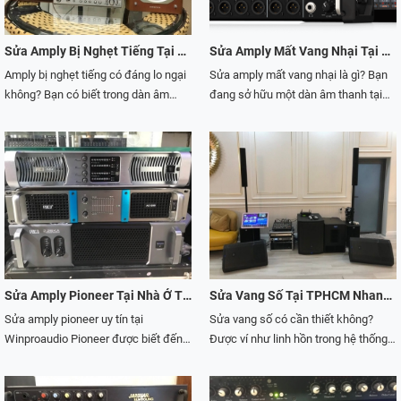
thanh như amply, vang số, sửa cục
có thể xử lý được tất cả các trường
đẩy công suất ,… Tuy nhiên không
hợp mà khách hàng gặp phải. Trường
phải đơn vị nào cũng cung cấp dịch
hoc cho chúng ta lý thuyết về vận
Sửa Amply Bị Nghẹt Tiếng Tại TP HCM Giá Rẻ, Hiệu Quả
Sửa Amply Mất Vang Nhại Tại TP HCM Uy Tín, Giá Rẻ
vụ sửa chữa uy tín. Đây cũng là điều
hành máy móc. Còn kinh nghiệm thì
Amply bị nghẹt tiếng có đáng lo ngại
Sửa amply mất vang nhại là gì? Bạn
khiến cho khách hàng rất quan tâm.
bạn cần học hỏi và gặp nhiều sự cố
không? Bạn có biết trong dàn âm
đang sở hữu một dàn âm thanh tại
Bởi họ không biết đâu mới là đơn vị
thì bạn mới có những bài học rút ra
thành của mình thì amply chiếm vai
nhà. Nhưng bạn đã từng gặp rắc rối
cung cấp dịch vụ tốt và uy tín. Chánh
riêng cho mình được. Với đội ngũ
trò như thế nào không? Cách sử
với sự cố amply bị mất echo. Khi
Huy Audio là một đơn vị chuyên cung
nhân viên kỹ thuật giàu kinh nghiệm
dụng amply như thế nào để chúng
đang hát hò hay tụ tập với bạn bè, gia
cấp các dịch vụ sửa chữa thiết bị âm
trong việc sửa chữa các thiết bị âm
phát ra tín hiệu chuẩn nhất? Đây
đình mà dàn âm thanh nhà bạn lại
thanh. Với đội ngũ kỹ thuật có nhiều
thanh.
chính là những câu hỏi được nhiều
gặp vấn đề. Những lúc như vậy hẳn
năm kinh nghiệm trong nghề sửa cục
khách hàng quan tâm nhất. Nhất là
sẽ làm cho mọi người mất hứng.
đẩy công suất.
khi đinh sắm một dàn âm thanh
Khiến cho cuộc vui bị gián đoạn bởi
karaoke. Amply là một trong những
sự xuất hiện lỗi echo từ amply. Việc
thiết bị âm thanh được giới trẻ sử
các thiết bị điện tử hư hỏng là điều
dụng rất nhiều. Trong những bữa tiệc
hết sức bình thường mà hầu như ai
Sửa Amply Pioneer Tại Nhà Ở TPHCM
Sửa Vang Số Tại TPHCM Nhanh Chóng và Hiệu Quả
hay những bữa liên hoan để âm
sử dụng cũng gặp phải. Vấn đề
Sửa amply pioneer uy tín tại
Sửa vang số có cần thiết không?
thanh phát ra tốt nhất và sống động
amply bị mất vang nhại hay còn có
Winproaudio Pioneer được biết đến
Được ví như linh hồn trong hệ thống
thì không thể thiếu chiếc amply “xịn
tên gọi khác là sửa amply mất echo.
là công ty chuyên sản xuất về thiết bị
âm thanh. Vang số đảm bảo mang
sò” được đâu nhé. Nhưng khi chúng
Vậy khi gặp sự cố này thì chúng ta
âm thanh đến từ Nhật Bản. Sở hữu
đến chất lượng âm thanh tốt nhất
ta sử dụng trong một thời gian dài thì
nên làm gì để khắc phục sự cố một
bộ sưu tập đầy màu sắc với nhiều
trong bộ dàn. Tuy nhiên, để vang số