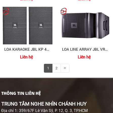
LOA KARAOKE JBL KP 4015
LOA LINE ARRAY JBL VRX-932LA-1
Liên hệ
Liên hệ
1
2
THÔNG TIN LIÊN HỆ
TRUNG TÂM NGHE NHÌN CHÁNH HUY
Địa chỉ 1: 359/67F Lê Văn Sỹ, P. 12, Q. 3, TP.HCM