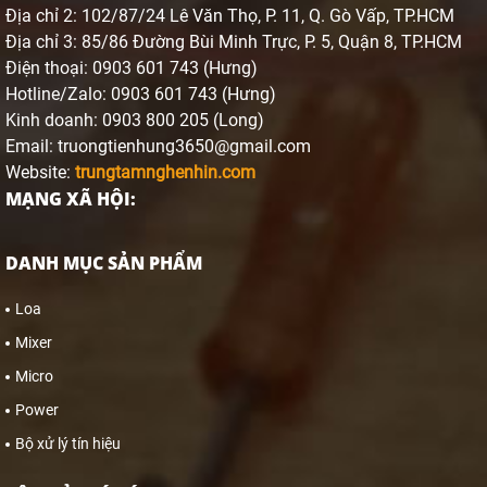
Địa chỉ 2: 102/87/24 Lê Văn Thọ, P. 11, Q. Gò Vấp, TP.HCM
Địa chỉ 3: 85/86 Đường Bùi Minh Trực, P. 5, Quận 8, TP.HCM
Điện thoại: 0903 601 743 (Hưng)
Hotline/Zalo: 0903 601 743 (Hưng)
Kinh doanh: 0903 800 205 (Long)
Email: truongtienhung3650@gmail.com
Website:
trungtamnghenhin.com
MẠNG XÃ HỘI:
DANH MỤC SẢN PHẨM
Loa
Mixer
Micro
Power
Bộ xử lý tín hiệu