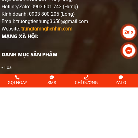
Hotline/Zalo: 0903 601 743 (Hưng)
Kinh doanh: 0903 800 205 (Long)
Email: truongtienhung3650@gmail.com
Website:
trungtamnghenhin.com
Zalo
MẠNG XÃ HỘI:
DANH MỤC SẢN PHẨM
Loa
Mixer
GỌI NGAY
SMS
CHỈ ĐƯỜNG
ZALO
Micro
Power
Bộ xử lý tín hiệu
CÂU HỎI GÓP Ý