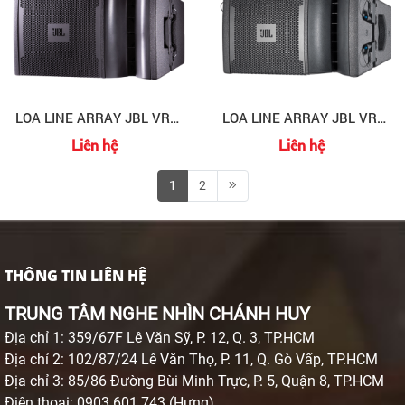
LOA LINE ARRAY JBL VRX-932LA-1
LOA LINE ARRAY JBL VRX-928LA
Liên hệ
Liên hệ
1
2
THÔNG TIN LIÊN HỆ
TRUNG TÂM NGHE NHÌN CHÁNH HUY
Địa chỉ 1: 359/67F Lê Văn Sỹ, P. 12, Q. 3, TP.HCM
Địa chỉ 2: 102/87/24 Lê Văn Thọ, P. 11, Q. Gò Vấp, TP.HCM
Địa chỉ 3: 85/86 Đường Bùi Minh Trực, P. 5, Quận 8, TP.HCM
Điện thoại: 0903 601 743 (Hưng)